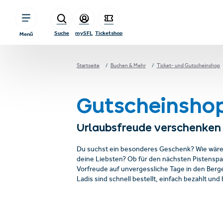
sr.table-of-contents
Zum Hauptinhalt springen
Zum Inhaltsverzeichnis springen
Zur Hauptnavigation springen
Suche
mySFL
Ticketshop
Menü
Startseite
Buchen & Mehr
Ticket- und Gutscheinshop
Gutscheinsho
Urlaubsfreude verschenken
Du suchst ein besonderes Geschenk? Wie wäre 
deine Liebsten? Ob für den nächsten Pistenspaß
Vorfreude auf unvergessliche Tage in den Berg
Ladis sind schnell bestellt, einfach bezahlt u