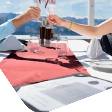
Unterkünfte finden
Ticket- &
Gutscheinshop
+43/5476/6239
Deutsch
info@serfaus-fiss-ladis.at